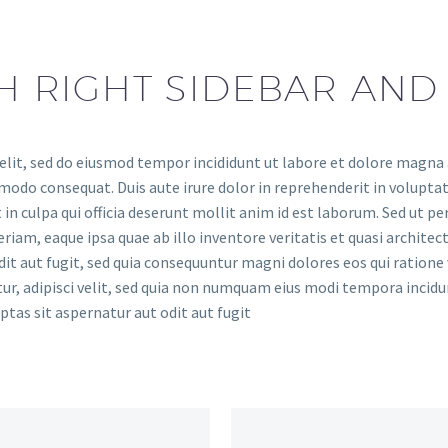
H RIGHT SIDEBAR AND
elit, sed do eiusmod tempor incididunt ut labore et dolore magna
modo consequat. Duis aute irure dolor in reprehenderit in voluptate
in culpa qui officia deserunt mollit anim id est laborum. Sed ut pe
m, eaque ipsa quae ab illo inventore veritatis et quasi architec
dit aut fugit, sed quia consequuntur magni dolores eos qui ration
etur, adipisci velit, sed quia non numquam eius modi tempora inci
as sit aspernatur aut odit aut fugit