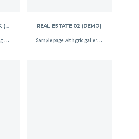
PHOTOGRAPHY DARK (DEMO)
REAL ESTATE 02 (DEMO)
Dark template for stunning photography portfolio page
Sample page with grid gallery & project details