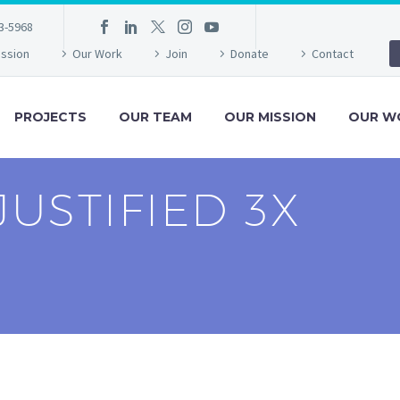
3-5968
ission
Our Work
Join
Donate
Contact
PROJECTS
OUR TEAM
OUR MISSION
OUR W
JUSTIFIED 3X