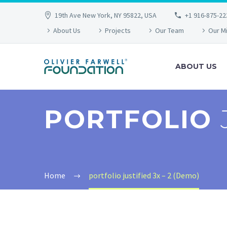
19th Ave New York, NY 95822, USA
+1 916-875-22
About Us
Projects
Our Team
Our M
ABOUT US
PORTFOLIO
Home
portfolio justified 3x – 2 (Demo)