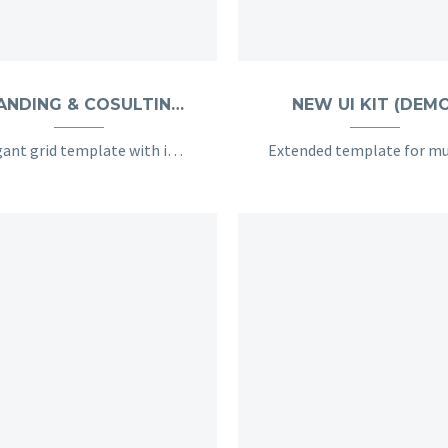
BRANDING & COSULTING (DEMO)
NEW UI KIT (DEM
Elegant grid template with info sidebar