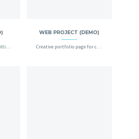
O)
WEB PROJECT (DEMO)
Extended template for multi-purpose projects
Creative portfolio page for creative brains