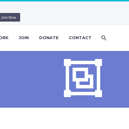
Join Now
ORK
JOIN
DONATE
CONTACT

