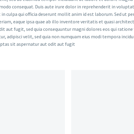
modo consequat. Duis aute irure dolor in reprehenderit in voluptate
in culpa qui officia deserunt mollit anim id est laborum. Sed ut pe
m, eaque ipsa quae ab illo inventore veritatis et quasi architec
dit aut fugit, sed quia consequuntur magni dolores eos qui ration
etur, adipisci velit, sed quia non numquam eius modi tempora inci
as sit aspernatur aut odit aut fugit