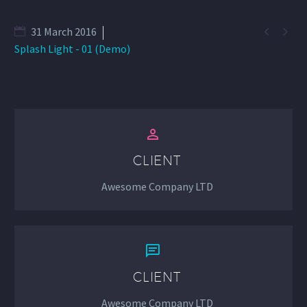


31 March 2016
Splash Light - 01 (Demo)


CLIENT
Awesome Company LTD


CLIENT
Awesome Company LTD