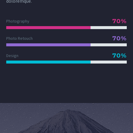
doloremque.
70%
Photography
70%
Photo Retouch
70%
Design