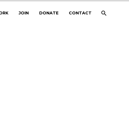
ORK
JOIN
DONATE
CONTACT