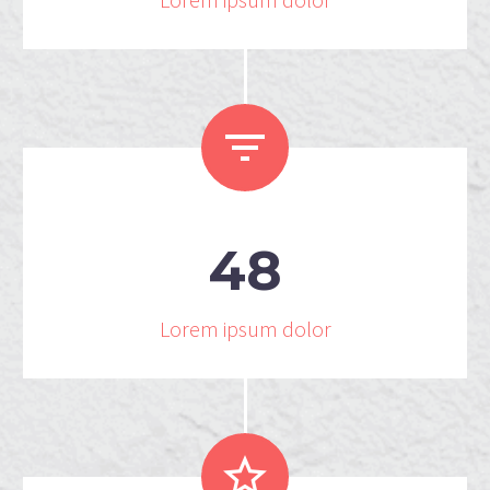


4
8
Lorem ipsum dolor

