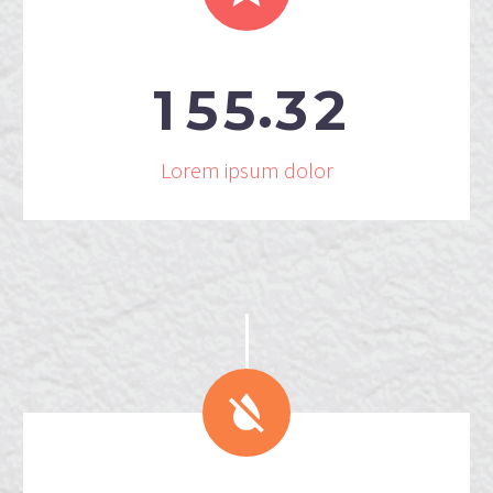
.
1
5
5
3
2
Lorem ipsum dolor

