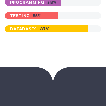
PROGRAMMING
58%
TESTING
55%
DATABASES
87%