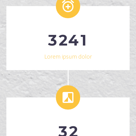


3
2
4
1
Lorem ipsum dolor


3
2