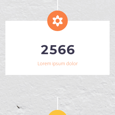


2
5
6
6
Lorem ipsum dolor