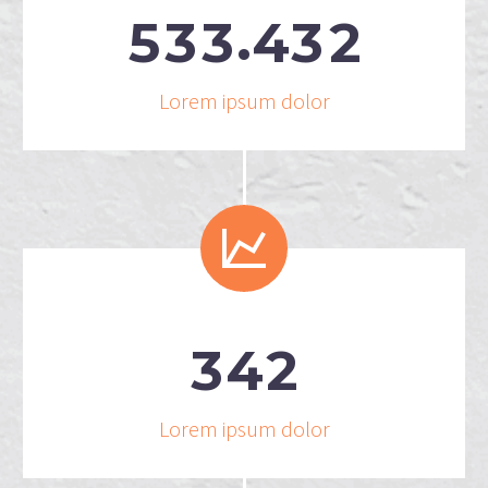
.
5
3
3
4
3
2
Lorem ipsum dolor


3
4
2
Lorem ipsum dolor