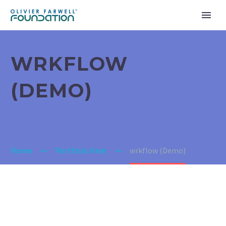
WRKFLOW
(DEMO)
Home
Portfolio Item
wrkflow (Demo)