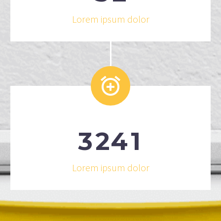
Lorem ipsum dolor


3
2
4
1
Lorem ipsum dolor