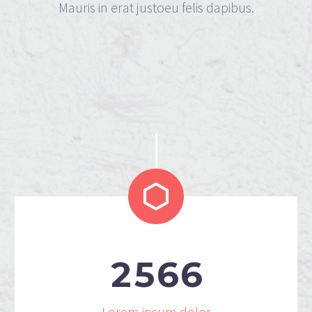
Mauris in erat justoeu felis dapibus.


2
5
6
6
Lorem ipsum dolor