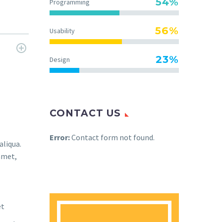
54%
Programming
56%
Usability
23%
Design
CONTACT US
Error:
Contact form not found.
aliqua.
amet,
et