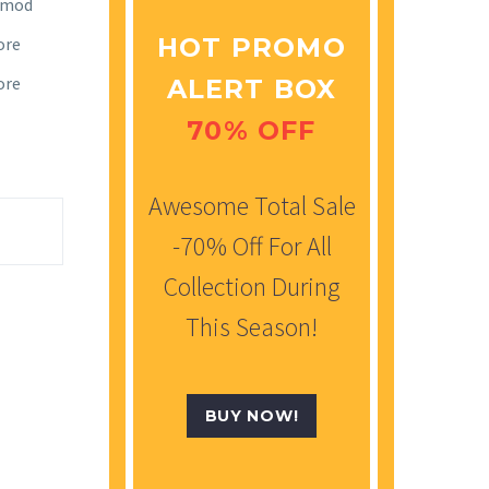
usmod
HOT PROMO
ore
ore
ALERT BOX
70% OFF
Awesome Total Sale
-70% Off For All
Collection During
This Season!
BUY NOW!