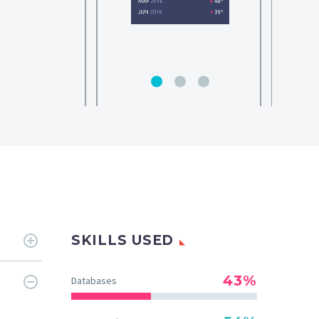
SKILLS USED
43%
Databases