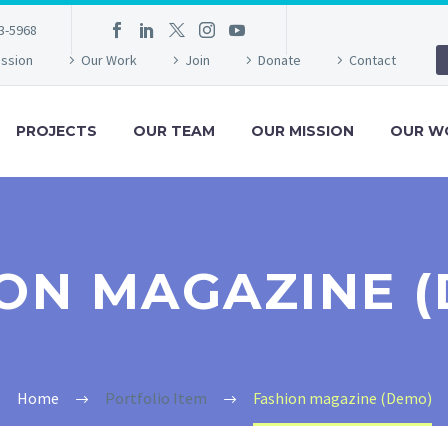
3-5968
ission
Our Work
Join
Donate
Contact
PROJECTS
OUR TEAM
OUR MISSION
OUR W
ON MAGAZINE 
Home
Portfolio Item
Fashion magazine (Demo)