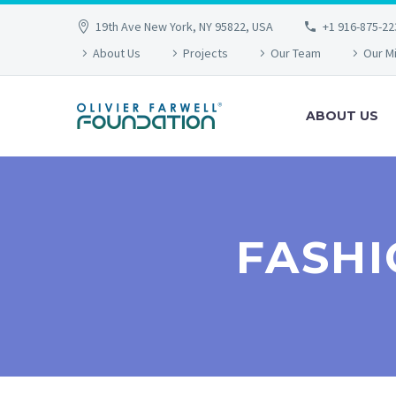
19th Ave New York, NY 95822, USA
+1 916-875-22
About Us
Projects
Our Team
Our M
ABOUT US
FASHI