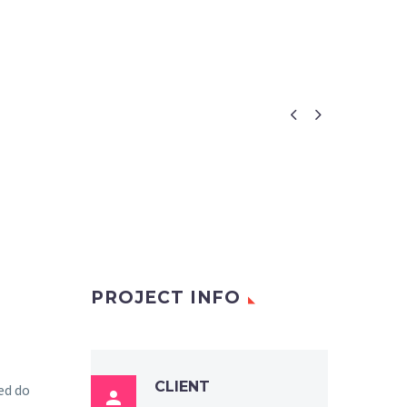


PROJECT INFO
CLIENT
sed do
