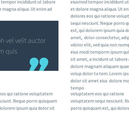
tempor incididunt ut labore
eiusmod tempor incididunt ut
e magna aliqua. Ut enim ad
et dolore magna aliqua. Ut en
dolores eos qui ratione volu
sequi nesciunt. Neque porro 
est, qui dolorem ipsum quia do
amet, dolor consectetur, adip
 vel velit auctor
vdolor elit, sed quia non nu
em quis
eius modi temporm ipsum qui
sit amet, a incidunt ut labore 
dolore magnam aliquam quae
volup dolor ta tem. Lorem ip
dolor sit amet eius dolore mo
tempo
eos qui ratione voluptatem
voluptatem eos qui ratione
sciunt. Neque porro quisquam
voluptatem sequi nesciunt. N
 dolorem ipsum quia dolor sit
porro quisquam est, qui dolo