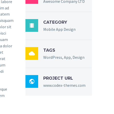
Awesome Company LTD
 labore
im ad
ptatem
quisquam
CATEGORY

lor sit
Mobile App Design
isci
mquam
a dolor
TAGS
et

WordPress, App, Design
rat
sum
di
PROJECT URL

www.codex-themes.com
eque
rem