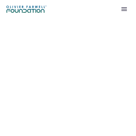
T
H
E
W
E
A
R
E
G
E
M
L
o
r
e
m
i
p
s
u
m
d
o
l
o
r
s
i
t
a
m
e
t
,
c
o
n
s
e
c
t
e
t
u
r
a
d
i
p
i
s
i
c
i
n
g
e
l
i
t
,
s
e
d
d
o
e
i
u
s
m
o
d
t
e
m
p
o
r
i
n
c
i
d
i
d
u
n
t
u
t
l
a
b
o
r
e
e
t
d
o
l
o
r
e
m
a
g
n
a
a
l
i
q
u
a
e
n
i
m
a
d
m
i
n
i
m
v
e
n
i
a
m
,
q
u
i
s
n
o
s
t
r
u
d