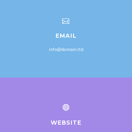


EMAIL
info@domain.ltd


WEBSITE