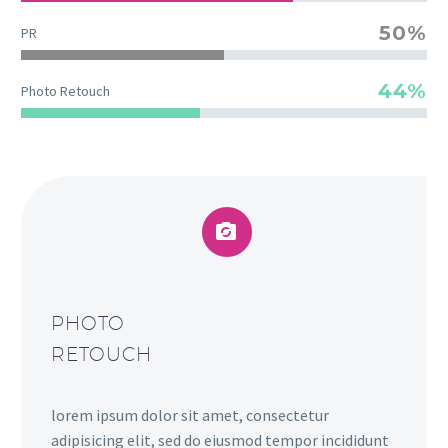
50%
PR
44%
Photo Retouch


PHOTO
RETOUCH
lorem ipsum dolor sit amet, consectetur
adipisicing elit, sed do eiusmod tempor incididunt