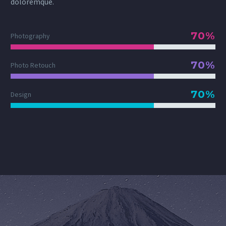
doloremque.
70%
Photography
70%
Photo Retouch
70%
Design