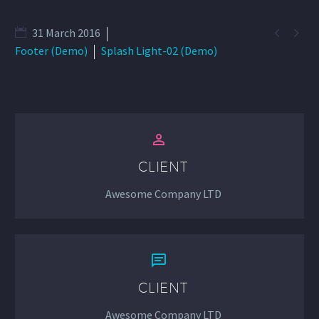


31 March 2016
Footer (Demo)
Splash Light-02 (Demo)


CLIENT
Awesome Company LTD


CLIENT
Awesome Company LTD