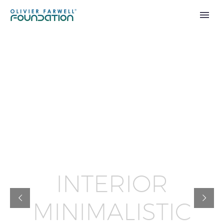
I
N
T
E
R
I
O
R
M
I
N
I
M
A
L
I
S
T
I
C