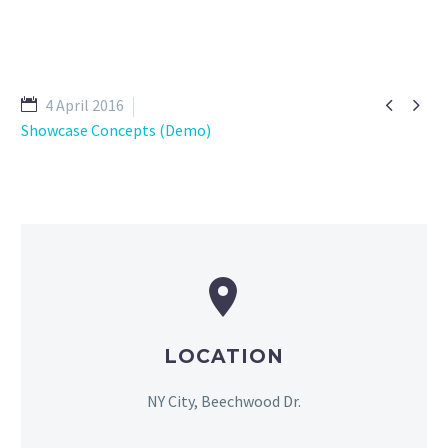


4 April 2016
Showcase Concepts (Demo)


LOCATION
NY City, Beechwood Dr.