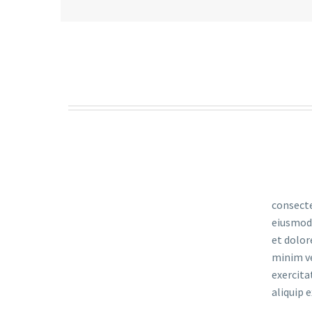
consecte
eiusmod 
et dolor
minim v
exercita
aliquip