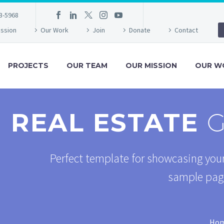
3-5968
ission
Our Work
Join
Donate
Contact
PROJECTS
OUR TEAM
OUR MISSION
OUR W
REAL ESTATE
G
Perfect template for showcasing your
sample page 
Ho