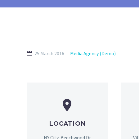
25 March 2016
Media Agency (Demo)


LOCATION
NY City, Beechwood Dr.
Vi