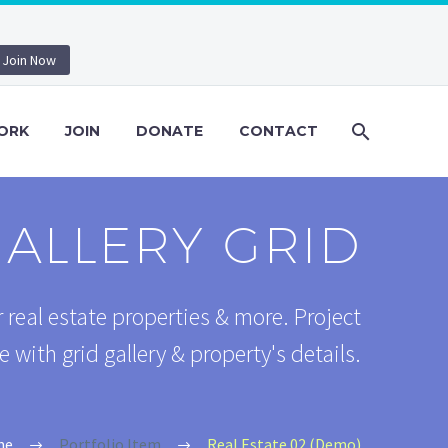
Join Now
ORK
JOIN
DONATE
CONTACT
ALLERY GRID
 real estate properties & more. Project
with grid gallery & property's details.
me
Portfolio Item
Real Estate 02 (Demo)