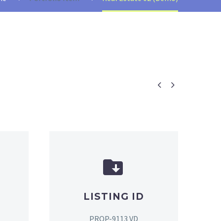




LISTING ID
PROP-9113 VD