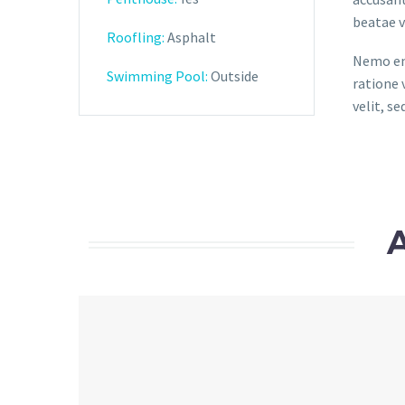
beatae v
Roofling:
Asphalt
Nemo eni
Swimming Pool:
Outside
ratione 
velit, s