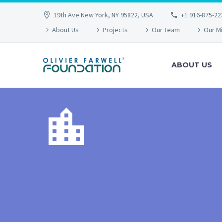
19th Ave New York, NY 95822, USA
+1 916-875-22
About Us
Projects
Our Team
Our M
ABOUT US

