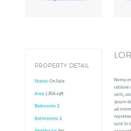
LOR
PROPERTY DETAIL
Nemo eni
Status:
On Sale
ratione 
Area:
1.856 sqft
velit, s
ipsum do
Bedrooms:
2
ad minim
reprehen
Bathrooms
:
2
sunt in 
Penthouse:
Yes
accusant