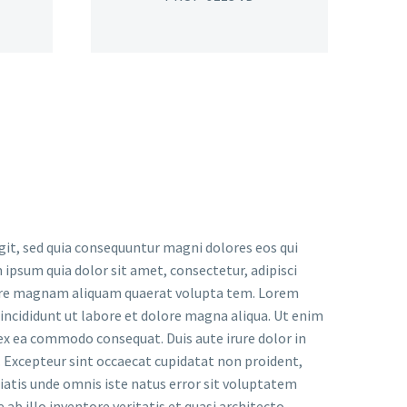
it, sed quia consequuntur magni dolores eos qui
ipsum quia dolor sit amet, consectetur, adipisci
lore magnam aliquam quaerat volupta tem. Lorem
 incididunt ut labore et dolore magna aliqua. Ut enim
 ex ea commodo consequat. Duis aute irure dolor in
r. Excepteur sint occaecat cupidatat non proident,
iciatis unde omnis iste natus error sit voluptatem
 illo inventore veritatis et quasi architecto