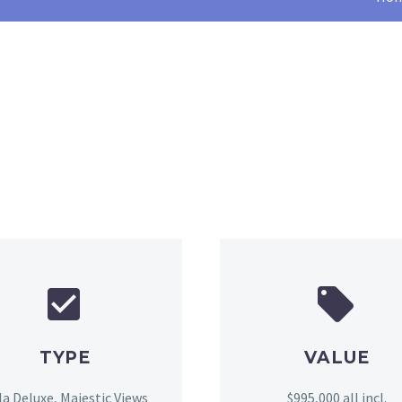




TYPE
VALUE
lla Deluxe, Majestic Views
$995,000 all incl.