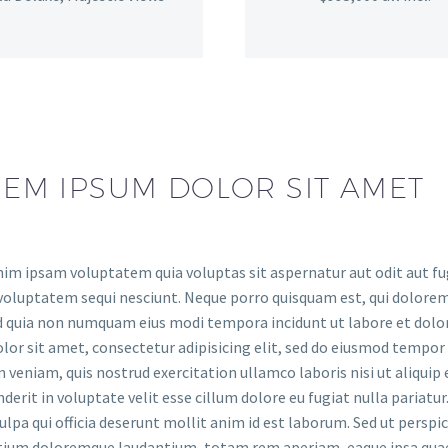
EM IPSUM DOLOR SIT AMET
m ipsam voluptatem quia voluptas sit aspernatur aut odit aut fug
voluptatem sequi nesciunt. Neque porro quisquam est, qui dolorem 
ed quia non numquam eius modi tempora incidunt ut labore et do
lor sit amet, consectetur adipisicing elit, sed do eiusmod tempor
 veniam, quis nostrud exercitation ullamco laboris nisi ut aliquip
derit in voluptate velit esse cillum dolore eu fugiat nulla pariatu
culpa qui officia deserunt mollit anim id est laborum. Sed ut persp
ium doloremque laudantium, totam rem aperiam, eaque ipsa quae ab