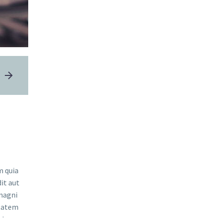
 quia
it aut
 magni
ptatem