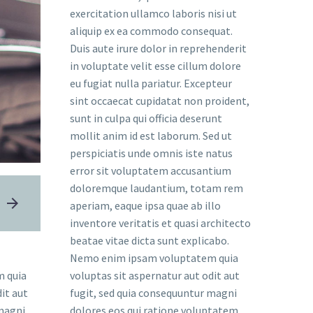
exercitation ullamco laboris nisi ut
aliquip ex ea commodo consequat.
Duis aute irure dolor in reprehenderit
in voluptate velit esse cillum dolore
eu fugiat nulla pariatur. Excepteur
sint occaecat cupidatat non proident,
sunt in culpa qui officia deserunt
mollit anim id est laborum. Sed ut
perspiciatis unde omnis iste natus
error sit voluptatem accusantium
doloremque laudantium, totam rem
aperiam, eaque ipsa quae ab illo
inventore veritatis et quasi architecto
beatae vitae dicta sunt explicabo.
Nemo enim ipsam voluptatem quia
 quia
voluptas sit aspernatur aut odit aut
it aut
fugit, sed quia consequuntur magni
 magni
dolores eos qui ratione voluptatem