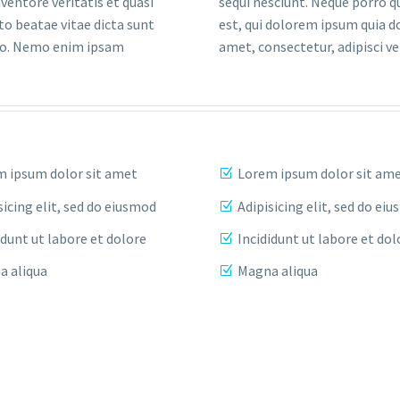
nventore veritatis et quasi
sequi nesciunt. Neque porro 
to beatae vitae dicta sunt
est, qui dolorem ipsum quia do
bo. Nemo enim ipsam
amet, consectetur, adipisci vel
 ipsum dolor sit amet
Lorem ipsum dolor sit am
sicing elit, sed do eiusmod
Adipisicing elit, sed do ei
idunt ut labore et dolore
Incididunt ut labore et dol
a aliqua
Magna aliqua