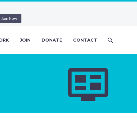
Join Now
ORK
JOIN
DONATE
CONTACT

