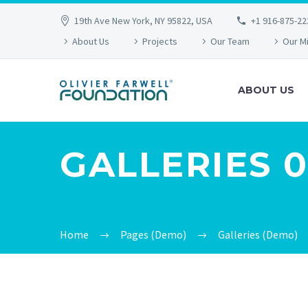
19th Ave New York, NY 95822, USA
+1 916-875-22
About Us
Projects
Our Team
Our M
ABOUT US
GALLERIES 
Home
Pages (Demo)
Galleries (Demo)