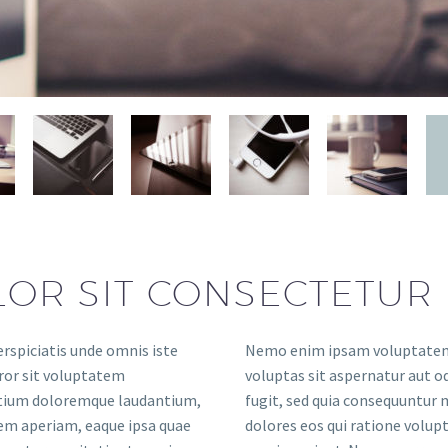
LOR SIT CONSECTETUR
erspiciatis unde omnis iste
Nemo enim ipsam voluptatem
ror sit voluptatem
voluptas sit aspernatur aut od
tium doloremque laudantium,
fugit, sed quia consequuntur
em aperiam, eaque ipsa quae
dolores eos qui ratione volu