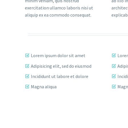
minim veniam, quis nostrud
ab illo i
exercitation ullamco laboris nisi ut
architec
aliquip ex ea commodo consequat.
explica
Lorem ipsum dolor sit amet
Lorem
Adipisicing elit, sed do eiusmod
Adipi
Incididunt ut labore et dolore
Incid
Magna aliqua
Magn