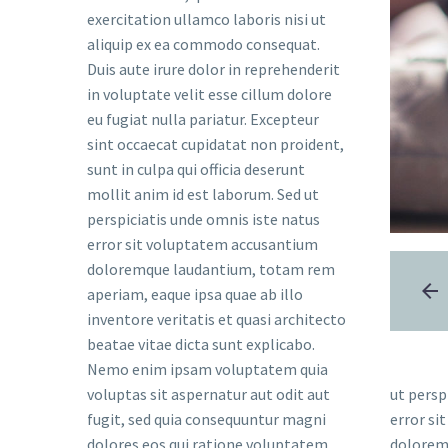
exercitation ullamco laboris nisi ut
aliquip ex ea commodo consequat.
Duis aute irure dolor in reprehenderit
in voluptate velit esse cillum dolore
eu fugiat nulla pariatur. Excepteur
sint occaecat cupidatat non proident,
sunt in culpa qui officia deserunt
mollit anim id est laborum. Sed ut
perspiciatis unde omnis iste natus
error sit voluptatem accusantium
doloremque laudantium, totam rem
aperiam, eaque ipsa quae ab illo
inventore veritatis et quasi architecto
beatae vitae dicta sunt explicabo.
Nemo enim ipsam voluptatem quia
voluptas sit aspernatur aut odit aut
ut persp
fugit, sed quia consequuntur magni
error si
dolores eos qui ratione voluptatem
dolorem