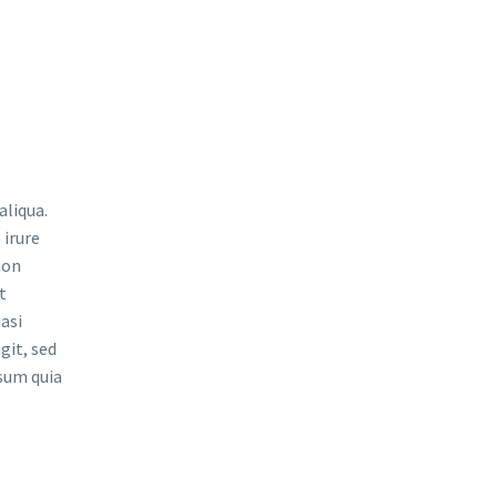
aliqua.
 irure
non
t
asi
git, sed
sum quia