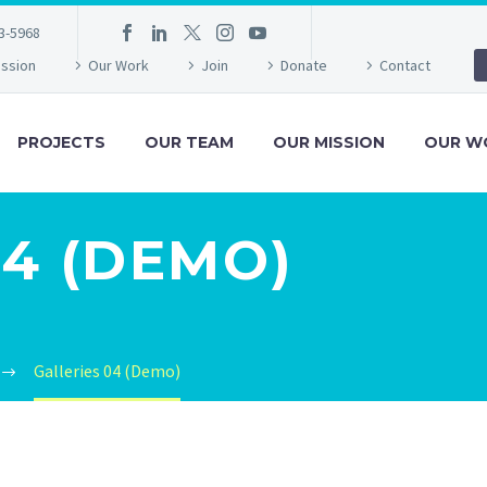
3-5968
ission
Our Work
Join
Donate
Contact
PROJECTS
OUR TEAM
OUR MISSION
OUR W
04 (DEMO)
Galleries 04 (Demo)