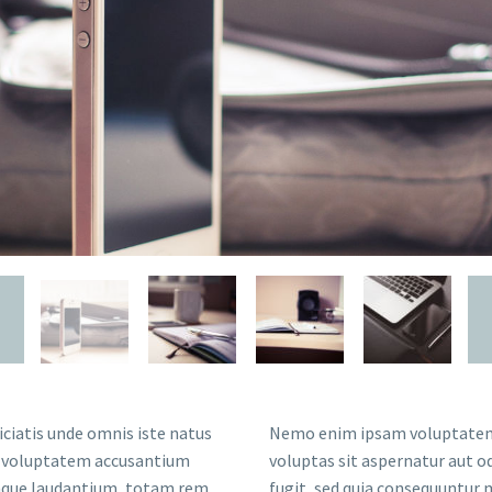
iciatis unde omnis iste natus
Nemo enim ipsam voluptatem
t voluptatem accusantium
voluptas sit aspernatur aut od
que laudantium, totam rem
fugit, sed quia consequuntur