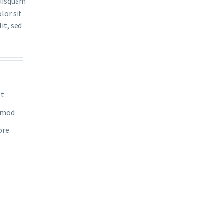
quisquam
lor sit
it, sed
et
usmod
ore