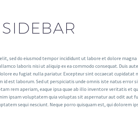
 SIDEBAR
elit, sed do eiusmod tempor incididunt ut labore et dolore magna 
llamco laboris nisi ut aliquip ex ea commodo consequat. Duis aute
dolore eu fugiat nulla pariatur. Excepteur sint occaecat cupidatat 
im id est laborum. Sed ut perspiciatis unde omnis iste natus error si
m rem aperiam, eaque ipsa quae ab illo inventore veritatis et qu
nim ipsam voluptatem quia voluptas sit aspernatur aut odit aut fu
uptatem sequi nesciunt. Neque porro quisquam est, qui dolorem ip