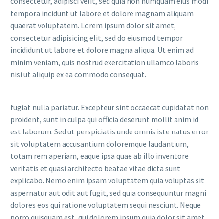
consectetur, adipisci velit, sed quia non numquam eius modi
tempora incidunt ut labore et dolore magnam aliquam
quaerat voluptatem. Lorem ipsum dolor sit amet,
consectetur adipisicing elit, sed do eiusmod tempor
incididunt ut labore et dolore magna aliqua. Ut enim ad
minim veniam, quis nostrud exercitation ullamco laboris
nisi ut aliquip ex ea commodo consequat.
fugiat nulla pariatur. Excepteur sint occaecat cupidatat non
proident, sunt in culpa qui officia deserunt mollit anim id
est laborum. Sed ut perspiciatis unde omnis iste natus error
sit voluptatem accusantium doloremque laudantium,
totam rem aperiam, eaque ipsa quae ab illo inventore
veritatis et quasi architecto beatae vitae dicta sunt
explicabo. Nemo enim ipsam voluptatem quia voluptas sit
aspernatur aut odit aut fugit, sed quia consequuntur magni
dolores eos qui ratione voluptatem sequi nesciunt. Neque
porro quisquam est, qui dolorem ipsum quia dolor sit amet,