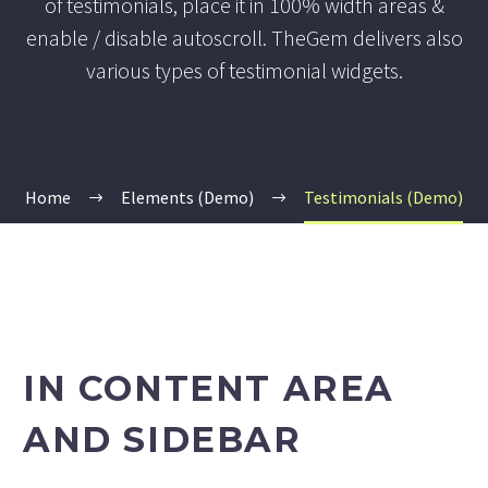
of testimonials, place it in 100% width areas &
enable / disable autoscroll. TheGem delivers also
various types of testimonial widgets.
Home
Elements (Demo)
Testimonials (Demo)
IN CONTENT AREA
AND SIDEBAR