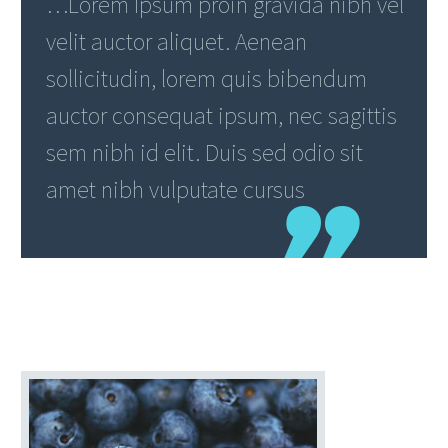
…Lorem Ipsum proin gravida nibh vel
velit auctor aliquet. Aenean
sollicitudin, lorem quis bibendum
auctor consequat ipsum, nec sagittis
sem nibh id elit. Duis sed odio sit
amet nibh vulputate cursus