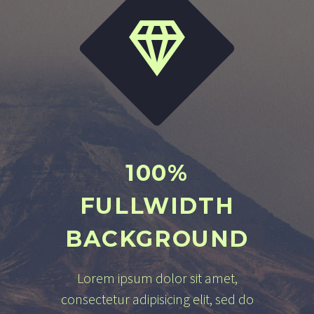


100%
FULLWIDTH
BACKGROUND
Lorem ipsum dolor sit amet,
consectetur adipisicing elit, sed do