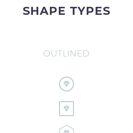
SHAPE TYPES
OUTLINED





