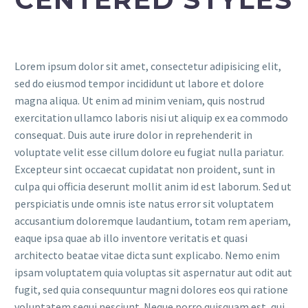
Lorem ipsum dolor sit amet, consectetur adipisicing elit,
sed do eiusmod tempor incididunt ut labore et dolore
magna aliqua. Ut enim ad minim veniam, quis nostrud
exercitation ullamco laboris nisi ut aliquip ex ea commodo
consequat. Duis aute irure dolor in reprehenderit in
voluptate velit esse cillum dolore eu fugiat nulla pariatur.
Excepteur sint occaecat cupidatat non proident, sunt in
culpa qui officia deserunt mollit anim id est laborum. Sed ut
perspiciatis unde omnis iste natus error sit voluptatem
accusantium doloremque laudantium, totam rem aperiam,
eaque ipsa quae ab illo inventore veritatis et quasi
architecto beatae vitae dicta sunt explicabo. Nemo enim
ipsam voluptatem quia voluptas sit aspernatur aut odit aut
fugit, sed quia consequuntur magni dolores eos qui ratione
voluptatem sequi nesciunt. Neque porro quisquam est, qui