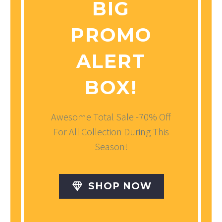
BIG
PROMO
ALERT
BOX!
Awesome Total Sale -70% Off
For All Collection During This
Season!

SHOP NOW