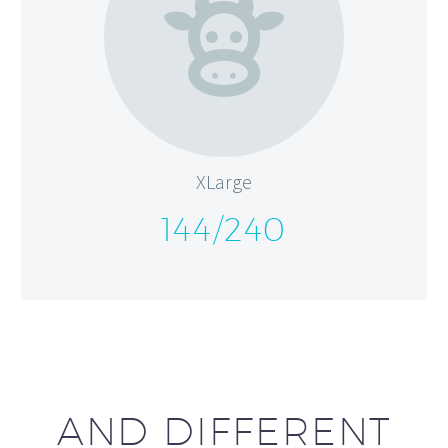


XLarge
144/240
AND DIFFERENT