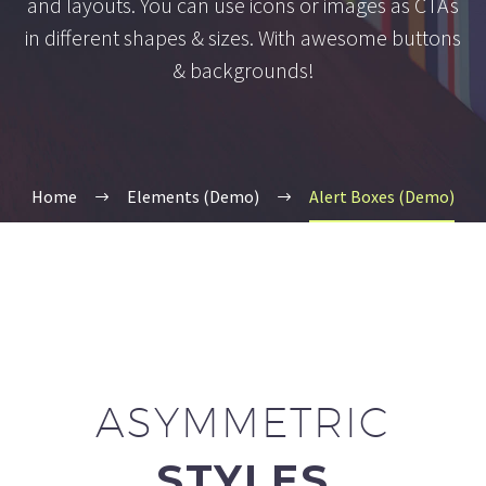
and layouts. You can use icons or images as CTAs
in different shapes & sizes. With awesome buttons
& backgrounds!
Home
Elements (Demo)
Alert Boxes (Demo)
ASYMMETRIC
STYLES