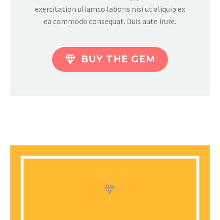
exercitation ullamco laboris nisi ut aliquip ex
ea commodo consequat. Duis aute irure.

BUY THE GEM

