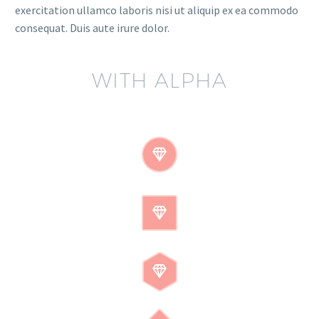
exercitation ullamco laboris nisi ut aliquip ex ea commodo
consequat. Duis aute irure dolor.
WITH ALPHA





