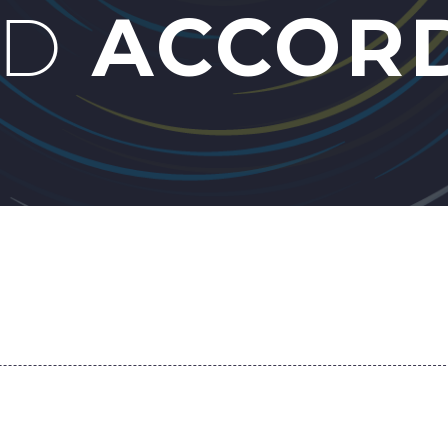
ED
ACCORD