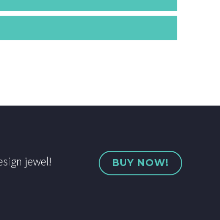
esign jewel!
BUY NOW!