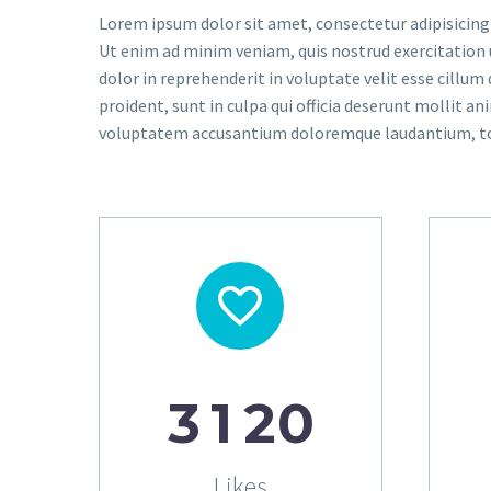
Lorem ipsum dolor sit amet, consectetur adipisicing 
Ut enim ad minim veniam, quis nostrud exercitation u
dolor in reprehenderit in voluptate velit esse cillum
proident, sunt in culpa qui officia deserunt mollit an
voluptatem accusantium doloremque laudantium, tot


3
1
2
0
Likes