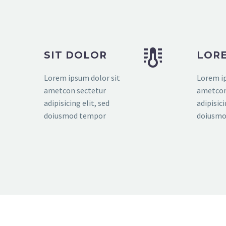


SIT DOLOR
LORE
Lorem ipsum dolor sit
Lorem ip
ametcon sectetur
ametcon
adipisicing elit, sed
adipisici
doiusmod tempor
doiusmo