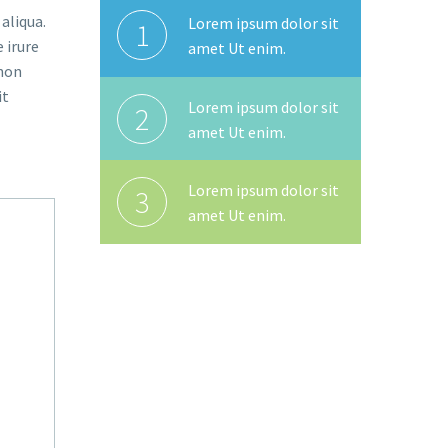
aliqua.
Lorem ipsum dolor sit
1
 irure
amet Ut enim.
 non
it
Lorem ipsum dolor sit
2
amet Ut enim.
Lorem ipsum dolor sit
3
amet Ut enim.