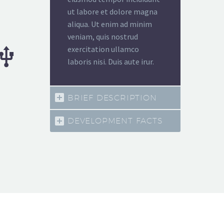
ut labore et dolore magna
aliqua. Ut enim ad minim
veniam, quis nostrud
exercitation ullamco


laboris nisi. Duis aute irur.
BRIEF DESCRIPTION
DEVELOPMENT FACTS