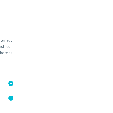
tur aut
st, qui
abore et