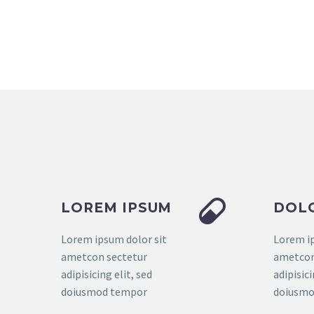


LOREM IPSUM
DOLO
Lorem ipsum dolor sit
Lorem ip
ametcon sectetur
ametcon
adipisicing elit, sed
adipisici
doiusmod tempor
doiusmo