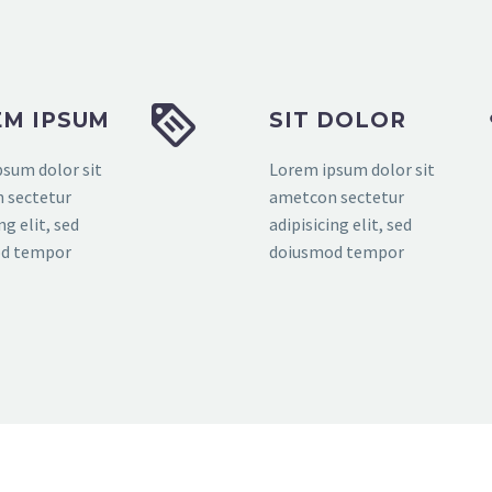


M IPSUM
SIT DOLOR
sum dolor sit
Lorem ipsum dolor sit
 sectetur
ametcon sectetur
ng elit, sed
adipisicing elit, sed
d tempor
doiusmod tempor