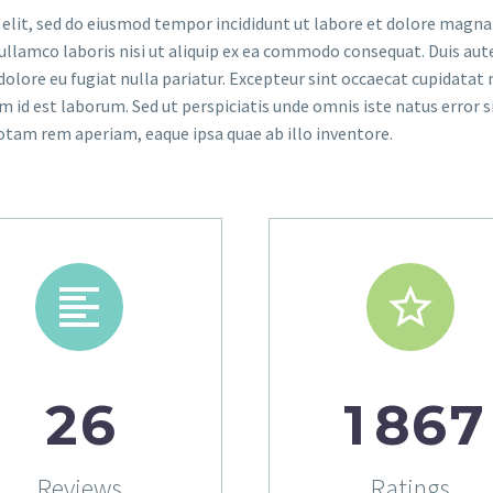
elit, sed do eiusmod tempor incididunt ut labore et dolore magna 
llamco laboris nisi ut aliquip ex ea commodo consequat. Duis aute
 dolore eu fugiat nulla pariatur. Excepteur sint occaecat cupidatat
im id est laborum. Sed ut perspiciatis unde omnis iste natus error s
am rem aperiam, eaque ipsa quae ab illo inventore.




2
6
1
8
6
7
Reviews
Ratings